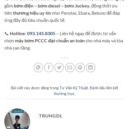
gồm
bơm điện – bơm diesel – bơm Jockey
, đồng thời ưu
tiên
thương hiệu uy tín
như Perotac, Ebara, Beluno để đáp
ứng đầy đủ tiêu chuẩn quốc tế.
📞
Hotline:
093.145.8305
– Liên hệ ngay để được tư vấn
chọn
máy bơm PCCC đạt chuẩn an toàn
cho nhà máy và tòa
nhà cao tầng.
Bài viết này được đăng trong
Tư Vấn Kỹ Thuật
. Đánh dấu
liên kết
thường trực
.
TRUNGDL