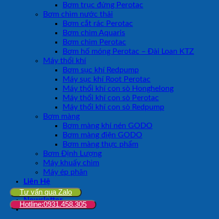
Bơm trục đứng Perotac
Bơm chìm nước thải
Bơm cắt rác Perotac
Bơm chìm Aquaris
Bơm chìm Perotac
Bơm hố móng Perotac – Đài Loan KTZ
Máy thổi khí
Bơm sục khí Redpump
Máy sục khí Root Perotac
Máy thổi khí con sò Honghelong
Máy thổi khí con sò Perotac
Máy thổi khí con sò Redpump
Bơm màng
Bơm màng khí nén GODO
Bơm màng điện GODO
Bơm màng thực phẩm
Bơm Định Lượng
Máy khuấy chìm
Máy ép phân
Liên Hệ
Đăng nhập
Tư vấn qua Zalo
Newsletter
Hotline:0931.458.305