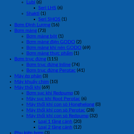
Lubi
(6)
Seri LHS
(6)
Shakti
(1)
Seri SHOS
(1)
Bơm Định Lượng
(16)
Bơm màng
(73)
Bơm màng bột
(1)
Bơm màng điện GODO
(2)
Bơm màng khí nén GODO
(69)
Bơm màng thực phẩm
(1)
Bơm trục đứng
(115)
Bơm trục đứng Inline
(74)
Bơm trục đứng Perotac
(41)
Máy ép phân
(3)
Máy khuấy chìm
(10)
Máy thổi khí
(69)
Bơm sục khí Redpump
(3)
Máy sục khí Root Perotac
(6)
Máy thổi khí con sò Honghelong
(0)
Máy thổi khí con sò Perotac
(28)
Máy thổi khí con sò Redpump
(32)
Loại 1 tầng cánh
(20)
Loại 2 tầng cánh
(12)
Phụ kiện bơm
(3)