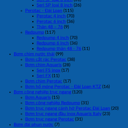
Seri SP loại 8 inch
(26)
Perotac - Đài Loan
(115)
Perotac 4 inch
(70)
Perotac 6 inch
(36)
Thân 48 – 76
(9)
Redpump
(117)
Redpump 4 inch
(70)
Redpump 6 inch
(36)
Redpump thân 48 - 76
(11)
Bơm chìm nước thải
(99)
Bơm cắt rác Perotac
(38)
Bơm chìm Aquaris
(28)
Seri FS inox
(17)
Seri FX
(11)
Bơm chìm Perotac
(17)
Bơm hố móng Perotac - Đài Loan KTZ
(16)
Bơm công nghiệp trục ngang
(120)
Bơm Aquaris
(15)
Bơm công nghiệp Redpump
(31)
Bơm trục ngang cánh hở Perotac Đài Loan
(20)
Bơm trục ngang đầu inox Aquaris Italy
(23)
Bơm trục ngang Perotac
(31)
Bơm đài phun nước
(7)