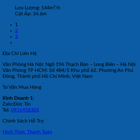
Lưu Lượng:
144m³/h
Cột Áp:
34.6m
1
2
3
Địa Chỉ Liên Hệ
Văn Phòng Hà Nội: Ngõ 196 Thạch Bàn – Long Biên – Hà Nội
Văn Phòng TP HCM: Số 484/5 Khu phố 62, Phường An Phú
Đông, Thành phố Hồ Chí Minh, Việt Nam
Tư Vấn Mua Hàng
Kinh Doanh 1:
Zalo:Đức Tín
Tel:
0931458305
Chính Sách Hỗ Trợ
Hình Thức Thanh Toán