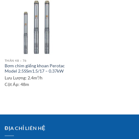
THÂN 48 – 76
Bơm chìm giếng khoan Perotac
Model 2.5SSm1.5/17 – 0.37kW
Lưu Lượng:
2.4m³/h
Cột Áp:
48m
ĐỊA CHỈ LIÊN HỆ