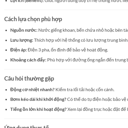
Lợi ích (Benefit):
Giúc người dùng duy trì hệ thống nước liên 
Cách lựa chọn phù hợp
Nguồn nước:
Nước giếng khoan, bển chứa nhỏ hoặc bên tà
Lưu lượng:
Thích hợp với hệ thống có lưu lượng trung bình
Điện áp:
Điện 3 pha, ổn định để bảo vệ hoạt động.
Khoảng cách đẩy:
Phù hợp với đường ống ngắn đến trung b
Câu hỏi thường gặp
Động cơ nhiệt nhanh?
Kiểm tra lối tải hoặc cổn cánh.
Bơm kéo dài khi khởi động?
Có thể do tụ điện hoặc bảo vệ
Tiếng ồn lớn khi hoạt động?
Xem lại đồng trục hoặc đặt đế 
Ứng dụng thực tế