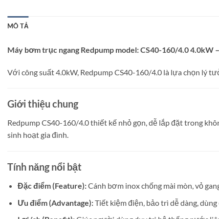
MÔ TẢ
Máy bơm trục ngang Redpump model: CS40-160/4.0 4.0kW – T
Với công suất 4.0kW, Redpump CS40-160/4.0 là lựa chọn lý tưởn
Giới thiệu chung
Redpump CS40-160/4.0 thiết kế nhỏ gọn, dễ lắp đặt trong khô
sinh hoạt gia đình.
Tính năng nổi bật
Đặc điểm (Feature):
Cánh bơm inox chống mài mòn, vỏ gang,
Ưu điểm (Advantage):
Tiết kiệm điện, bảo trì dễ dàng, dùng 