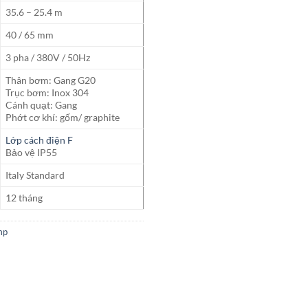
35.6 – 25.4 m
40 / 65 mm
3 pha / 380V / 50Hz
Thân bơm: Gang G20
Trục bơm: Inox 304
Cánh quạt: Gang
Phớt cơ khí: gốm/ graphite
Lớp cách điện F
Bảo vệ IP55
Italy Standard
12 tháng
mp