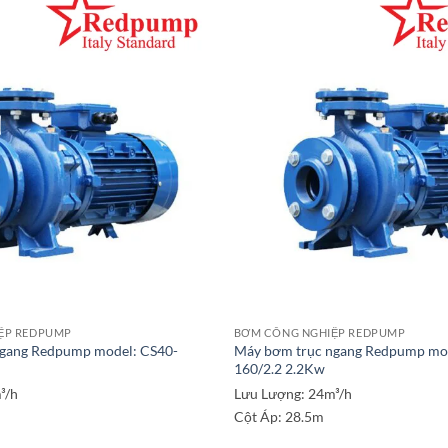
ỆP REDPUMP
BƠM CÔNG NGHIỆP REDPUMP
ngang Redpump model: CS40-
Máy bơm trục ngang Redpump mod
160/2.2 2.2Kw
³/h
Lưu Lượng:
24m³/h
Cột Áp:
28.5m