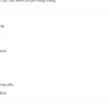
tục, tiết kiệm chi phí hàng tháng.
ng.
.
ình.
 máy yếu.
lệch.