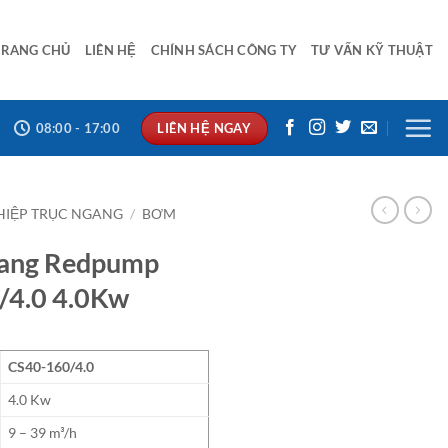
TRANG CHỦ
LIÊN HỆ
CHÍNH SÁCH CÔNG TY
TƯ VẤN KỸ THUẬT
LIÊN HỆ NGAY
08:00 - 17:00
IỆP TRỤC NGANG
/
BƠM
gang Redpump
/4.0 4.0Kw
CS40-160/4.0
4.0 Kw
9 – 39 m³/h