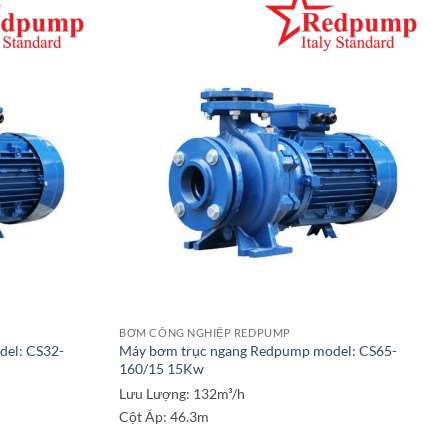
BƠM CÔNG NGHIỆP REDPUMP
el: CS32-
Máy bơm trục ngang Redpump model: CS65-
160/15 15Kw
Lưu Lượng:
132m³/h
Cột Áp:
46.3m