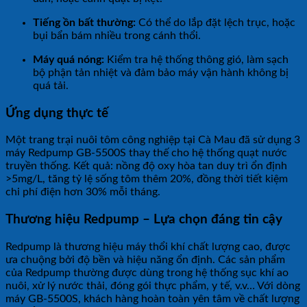
Tiếng ồn bất thường:
Có thể do lắp đặt lệch trục, hoặc
bụi bẩn bám nhiều trong cánh thổi.
Máy quá nóng:
Kiểm tra hệ thống thông gió, làm sạch
bộ phận tản nhiệt và đảm bảo máy vận hành không bị
quá tải.
Ứng dụng thực tế
Một trang trại nuôi tôm công nghiệp tại Cà Mau đã sử dụng 3
máy Redpump GB-5500S thay thế cho hệ thống quạt nước
truyền thống. Kết quả: nồng độ oxy hòa tan duy trì ổn định
>5mg/L, tăng tỷ lệ sống tôm thêm 20%, đồng thời tiết kiệm
chi phí điện hơn 30% mỗi tháng.
Thương hiệu Redpump – Lựa chọn đáng tin cậy
Redpump là thương hiệu máy thổi khí chất lượng cao, được
ưa chuộng bởi độ bền và hiệu năng ổn định. Các sản phẩm
của Redpump thường được dùng trong hệ thống sục khí ao
nuôi, xử lý nước thải, đóng gói thực phẩm, y tế, v.v… Với dòng
máy GB-5500S, khách hàng hoàn toàn yên tâm về chất lượng