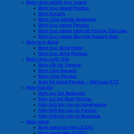
Bơm công nghiệp trục ngang
Bơm trục ngang Perotac
Bơm Aquaris
Bơm công nghiệp Redpump
Bơm trục ngang Perotac
Bơm trục ngang cánh hở Perotac Đài Loan
Bơm trục ngang đầu inox Aquaris Italy
Bơm trục đứng
Bơm trục đứng Inline
Bơm trục đứng Perotac
Bơm chìm nước thải
Bơm cắt rác Perotac
Bơm chìm Aquaris
Bơm chìm Perotac
Bơm hố móng Perotac – Đài Loan KTZ
Máy thổi khí
Bơm sục khí Redpump
Máy sục khí Root Perotac
Máy thổi khí con sò Honghelong
Máy thổi khí con sò Perotac
Máy thổi khí con sò Redpump
Bơm màng
Bơm màng khí nén GODO
Bơm màng điện GODO