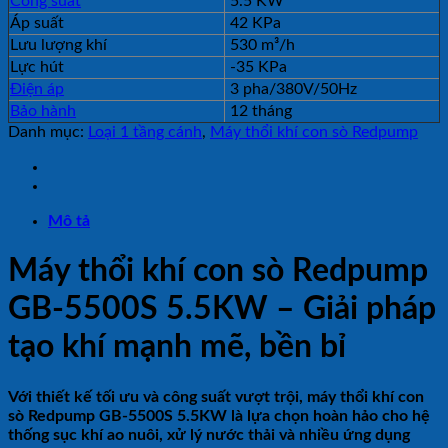
Công suất
5.5 KW
Áp suất
42 KPa
Lưu lượng khí
530 m³/h
Lực hút
-35 KPa
Điện áp
3 pha/380V/50Hz
Bảo hành
12 tháng
Danh mục:
Loại 1 tầng cánh
,
Máy thổi khí con sò Redpump
Mô tả
Máy thổi khí con sò Redpump
GB-5500S 5.5KW – Giải pháp
tạo khí mạnh mẽ, bền bỉ
Với thiết kế tối ưu và công suất vượt trội, máy thổi khí con
sò Redpump GB-5500S 5.5KW là lựa chọn hoàn hảo cho hệ
thống sục khí ao nuôi, xử lý nước thải và nhiều ứng dụng