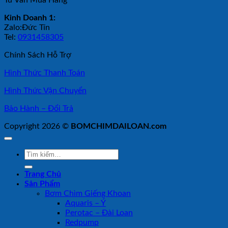
Tư Vấn Mua Hàng
Kinh Doanh 1:
Zalo:Đức Tín
Tel:
0931458305
Chính Sách Hỗ Trợ
Hình Thức Thanh Toán
Hình Thức Vận Chuyển
Bảo Hành – Đổi Trả
Copyright 2026 ©
BOMCHIMDAILOAN.com
Tìm
kiếm:
Trang Chủ
Sản Phẩm
Bơm Chìm Giếng Khoan
Aquaris – Ý
Perotac – Đài Loan
Redpump