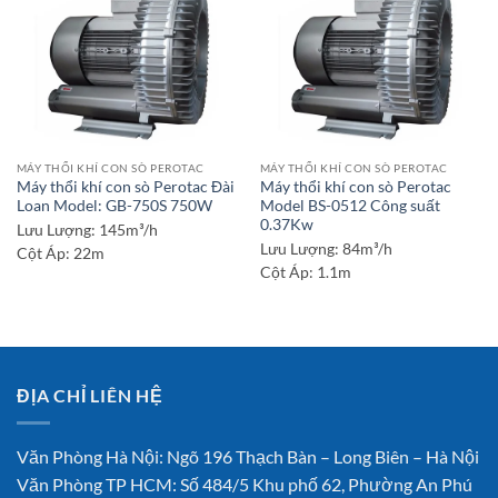
MÁY THỔI KHÍ CON SÒ PEROTAC
MÁY THỔI KHÍ CON SÒ PEROTAC
Máy thổi khí con sò Perotac Đài
Máy thổi khí con sò Perotac
Loan Model: GB-750S 750W
Model BS-0512 Công suất
0.37Kw
Lưu Lượng:
145m³/h
Lưu Lượng:
84m³/h
Cột Áp:
22m
Cột Áp:
1.1m
ĐỊA CHỈ LIÊN HỆ
Văn Phòng Hà Nội: Ngõ 196 Thạch Bàn – Long Biên – Hà Nội
Văn Phòng TP HCM: Số 484/5 Khu phố 62, Phường An Phú