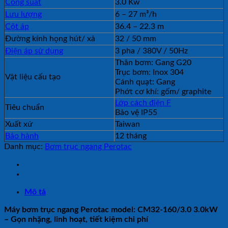
Công suất
3.0 Kw
Lưu lượng
6 – 27 m³/h
Cột áp
36.4 – 22.3 m
Đường kính họng hút/ xả
32 / 50 mm
Điện áp sử dụng
3 pha / 380V / 50Hz
Thân bơm: Gang G20
Trục bơm: Inox 304
Vật liệu cấu tạo
Cánh quạt: Gang
Phớt cơ khí: gốm/ graphite
Lớp cách điện F
Tiêu chuẩn
Bảo vệ IP55
Xuất xứ
Taiwan
Bảo hành
12 tháng
Danh mục:
Bơm trục ngang Perotac
Mô tả
Máy bơm trục ngang Perotac model: CM32-160/3.0 3.0kW
– Gọn nhặng, linh hoạt, tiết kiệm chi phí