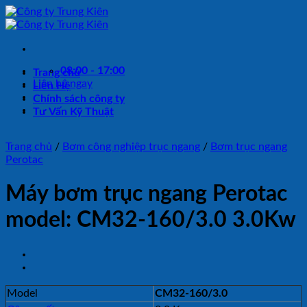
Bỏ
qua
nội
dung
08:00 - 17:00
Trang chủ
Liên hệ ngay
Liên Hệ
Chính sách công ty
Tư Vấn Kỹ Thuật
Trang chủ
/
Bơm công nghiệp trục ngang
/
Bơm trục ngang
Perotac
Máy bơm trục ngang Perotac
model: CM32-160/3.0 3.0Kw
Model
CM32-160/3.0