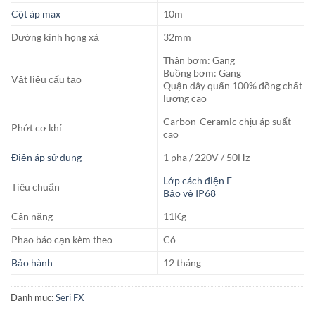
Cột áp max
10m
Đường kính họng xả
32mm
Thân bơm: Gang
Buồng bơm: Gang
Vật liệu cấu tạo
Quận dây quấn 100% đồng chất
lượng cao
Carbon-Ceramic chịu áp suất
Phớt cơ khí
cao
Điện áp sử dụng
1 pha / 220V / 50Hz
Lớp cách điện F
Tiêu chuẩn
Bảo vệ IP68
Cân nặng
11Kg
Phao báo cạn kèm theo
Có
Bảo hành
12 tháng
Danh mục:
Seri FX