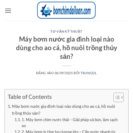
Bỏ
qua
nội
dung
TƯ VẤN KỸ THUẬT
Máy bơm nước gia đình loại nào
dùng cho ao cá, hồ nuôi trồng thủy
sản?
ĐĂNG VÀO
06/09/2025
BỞI
TRUNGDL
Table of Contents
Máy bơm nước gia đình loại nào dùng cho ao cá, hồ nuôi
trồng thủy sản?
1. Máy bơm chìm nước thải – Giải pháp xả bùn, làm sạch
ao
2. Máy bơm ly tâm lưu lượng lớn – Cấp nước nhanh từ