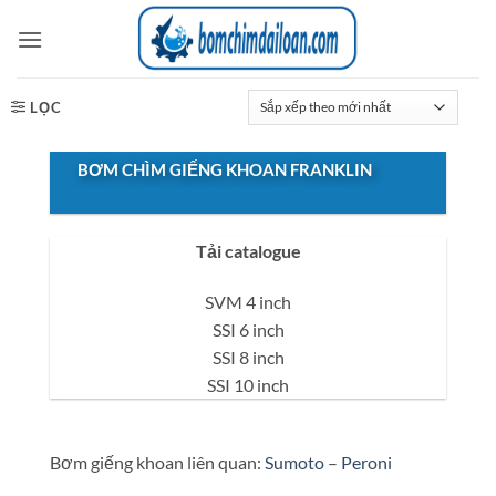
Bỏ
qua
nội
dung
LỌC
BƠM CHÌM GIẾNG KHOAN FRANKLIN
Tải catalogue
SVM 4 inch
SSI 6 inch
SSI 8 inch
SSI 10 inch
Bơm giếng khoan liên quan:
Sumoto
–
Peroni