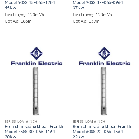
Model 90SSI45F065-1284
Model 90SSI37F065-0964
45Kw
37Kw
Lưu Lượng:
120m³/h
Lưu Lượng:
120m³/h
Cột Áp:
186m
Cột Áp:
139m
SERI SSI LOẠI 6 INCH
SERI SSI LOẠI 6 INCH
Bơm chìm giếng khoan Franklin
Bơm chìm giếng khoan Franklin
Model 75SSI30F065-1164
Model 60SSI22F065-1564
30Kw
22Kw