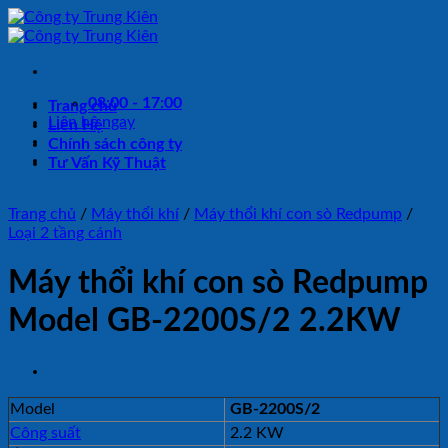
Bỏ
qua
nội
dung
08:00 - 17:00
Trang chủ
Liên hệ ngay
Liên Hệ
Chính sách công ty
Tư Vấn Kỹ Thuật
Trang chủ
/
Máy thổi khí
/
Máy thổi khí con sò Redpump
/
Loại 2 tầng cánh
Máy thổi khí con sò Redpump
Model GB-2200S/2 2.2KW
Model
GB-2200S/2
Công suất
2.2 KW