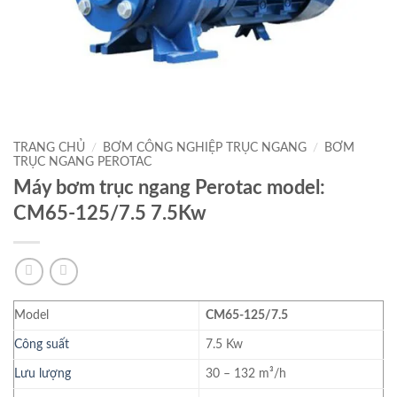
TRANG CHỦ
/
BƠM CÔNG NGHIỆP TRỤC NGANG
/
BƠM
TRỤC NGANG PEROTAC
Máy bơm trục ngang Perotac model:
CM65-125/7.5 7.5Kw
Model
CM65-125/7.5
Công suất
7.5 Kw
Lưu lượng
30 – 132 m³/h