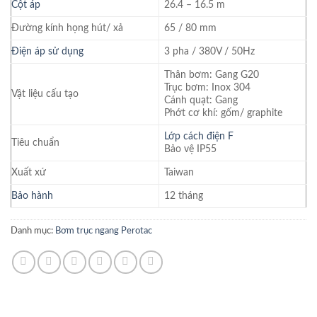
Cột áp
26.4 – 16.5 m
Đường kính họng hút/ xả
65 / 80 mm
Điện áp sử dụng
3 pha / 380V / 50Hz
Thân bơm: Gang G20
Trục bơm: Inox 304
Vật liệu cấu tạo
Cánh quạt: Gang
Phớt cơ khí: gốm/ graphite
Lớp cách điện F
Tiêu chuẩn
Bảo vệ IP55
Xuất xứ
Taiwan
Bảo hành
12 tháng
Danh mục:
Bơm trục ngang Perotac