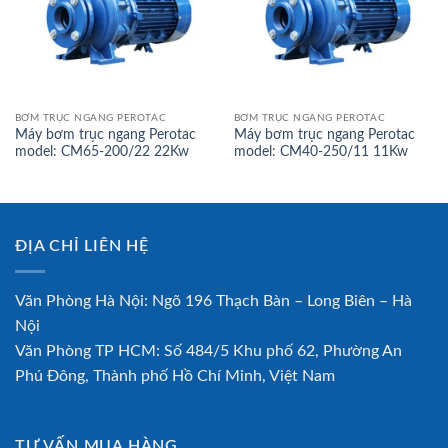
BƠM TRỤC NGANG PEROTAC
BƠM TRỤC NGANG PEROTAC
Máy bơm trục ngang Perotac
Máy bơm trục ngang Perotac
model: CM65-200/22 22Kw
model: CM40-250/11 11Kw
ĐỊA CHỈ LIÊN HỆ
Văn Phòng Hà Nội: Ngõ 196 Thạch Bàn – Long Biên – Hà
Nội
Văn Phòng TP HCM: Số 484/5 Khu phố 62, Phường An
Phú Đông, Thành phố Hồ Chí Minh, Việt Nam
TƯ VẤN MUA HÀNG