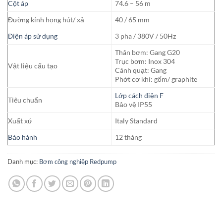
Cột áp
74.6 – 56 m
Đường kính họng hút/ xả
40 / 65 mm
Điện áp sử dụng
3 pha / 380V / 50Hz
Thân bơm: Gang G20
Trục bơm: Inox 304
Vật liệu cấu tạo
Cánh quạt: Gang
Phớt cơ khí: gốm/ graphite
Lớp cách điện F
Tiêu chuẩn
Bảo vệ IP55
Xuất xứ
Italy Standard
Bảo hành
12 tháng
Danh mục:
Bơm công nghiệp Redpump