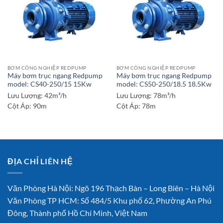
BƠM CÔNG NGHIỆP REDPUMP
BƠM CÔNG NGHIỆP REDPUMP
Máy bơm trục ngang Redpump
Máy bơm trục ngang Redpump
model: CS40-250/15 15Kw
model: CS50-250/18.5 18.5Kw
Lưu Lượng:
42m³/h
Lưu Lượng:
78m³/h
Cột Áp:
90m
Cột Áp:
78m
ĐỊA CHỈ LIÊN HỆ
Văn Phòng Hà Nội: Ngõ 196 Thạch Bàn – Long Biên – Hà Nội
Văn Phòng TP HCM: Số 484/5 Khu phố 62, Phường An Phú
Đông, Thành phố Hồ Chí Minh, Việt Nam