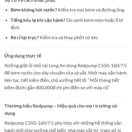
Bơm không hút nước?
Kiểm tra mùi bơm và đường ống.
Tiếng kêu lạ khi vận hành?
Do cánh bơm mòn hoặc ổ bi
lệch.
Rò rỉ tại trục?
Kiểm tra và thay phớt cơ khí.
Ứng dụng thực tế
Xưởng giặt ủi nhỏ tại Long An dùng Redpump CS50-160/7.5
để bơm nước cho dây chuyền rửa và vắt. Nhờ máy vận hành
liên tục, tiết kiệm điện, chủ xưởng tiết lộ: “Mỗi tháng tiết
kiệm được gần 800.000đ chi phí điện so với máy cũ.”
Thương hiệu Redpump – Hiệu quả cho mọ i trường sử
dụng
Redpump CS50-160/7.5 phù hợp với những hệ thống vận
hành nhỏ như xưởng chế biến, nhà máy vật tư, trạm xử lý