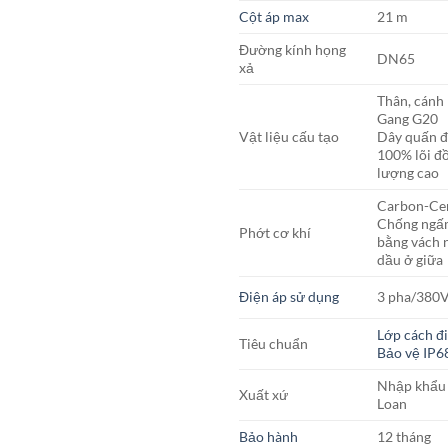
Cột áp max
21 m
Đường kính họng
DN65
xả
Thân, cánh
Gang G20
Vật liệu cấu tạo
Dây quấn đ
100% lõi đ
lượng cao
Carbon-Ce
Chống ngấ
Phớt cơ khí
bằng vách 
dầu ở giữa
Điện áp sử dụng
3 pha/380
Lớp cách đ
Tiêu chuẩn
Bảo vệ IP6
Nhập khẩu
Xuất xứ
Loan
Bảo hành
12 tháng