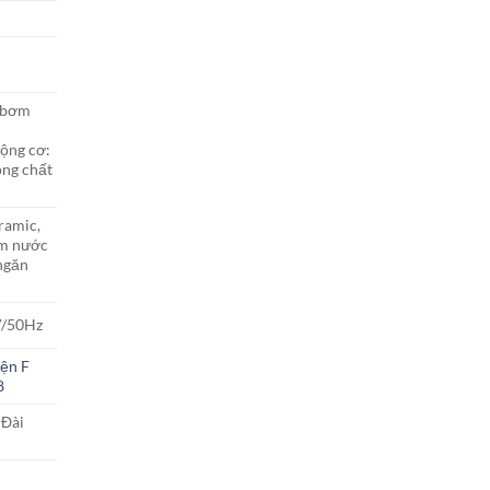
 bơm
ộng cơ:
ồng chất
ramic,
m nước
ngăn
V/50Hz
iện F
8
 Đài