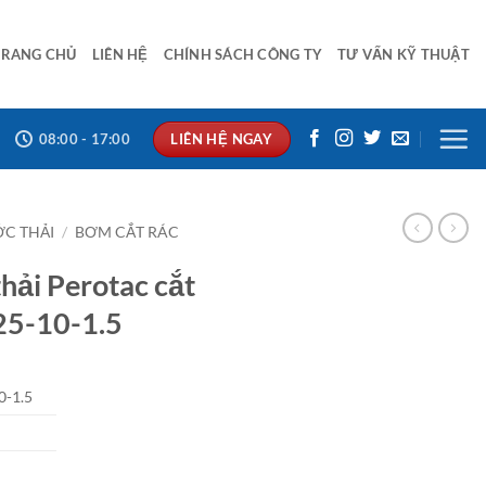
TRANG CHỦ
LIÊN HỆ
CHÍNH SÁCH CÔNG TY
TƯ VẤN KỸ THUẬT
LIÊN HỆ NGAY
08:00 - 17:00
C THẢI
/
BƠM CẮT RÁC
ải Perotac cắt
25-10-1.5
-1.5