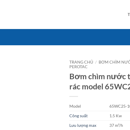
TRANG CHỦ
/
BƠM CHÌM NƯỚ
PEROTAC
Bơm chìm nước th
rác model 65WC
Model
65WC25-10
Công suất
1.5 Kw
Lưu lượng max
37 m³/h