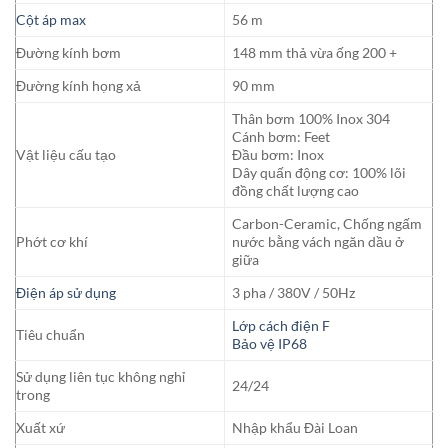
Cột áp max
56 m
Đường kính bơm
148 mm thả vừa ống 200 +
Đường kính họng xả
90 mm
Thân bơm 100% Inox 304
Cánh bơm: Feet
Vật liệu cấu tạo
Đầu bơm: Inox
Dây quấn động cơ: 100% lõi
đồng chất lượng cao
Carbon-Ceramic, Chống ngấm
Phớt cơ khí
nước bằng vách ngăn dầu ở
giữa
Điện áp sử dụng
3 pha / 380V / 50Hz
Lớp cách điện F
Tiêu chuẩn
Bảo vệ IP68
Sử dụng liên tục không nghỉ
24/24
trong
Xuất xứ
Nhập khẩu Đài Loan