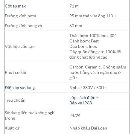
Cột áp max
71 m
Đường kính bơm
95 mm thả vừa ống 110 +
Đường kính họng xả
60 mm
Thân bơm 100% Inox 304
Cánh bơm: Feet
Vật liệu cấu tạo
Đầu bơm: Inox
Dây quấn động cơ: 100% lõi
đồng chất lượng cao
Carbon-Ceramic, Chống ngấm
Phớt cơ khí
nước bằng vách ngăn dầu ở
giữa
Điện áp sử dụng
3 pha / 380V / 50Hz
Lớp cách điện F
Tiêu chuẩn
Bảo vệ IP68
Sử dụng liên tục không nghỉ
24/24
trong
Xuất xứ
Nhập khẩu Đài Loan