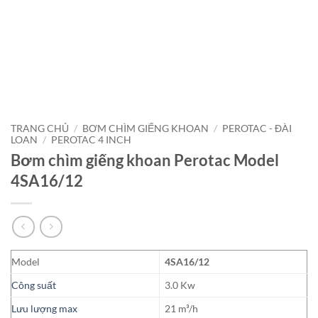
TRANG CHỦ
/
BƠM CHÌM GIẾNG KHOAN
/
PEROTAC - ĐÀI
LOAN
/
PEROTAC 4 INCH
Bơm chìm giếng khoan Perotac Model
4SA16/12
Model
4SA16/12
Công suất
3.0 Kw
Lưu lượng max
21 m³/h