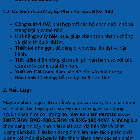
1.2. Ưu Điểm Của Máy Ép Phân Perotac BXG-180
Công suất 4KW
, phù hợp với các hộ chăn nuôi nhỏ và
trang trại quy mô nhỏ.
Khả năng xử lý hiệu quả
, giúp phân tách nhanh chóng
và giảm thiểu ô nhiễm.
Thiết kế nhỏ gọn
, dễ dàng di chuyển, lắp đặt và vận
hành.
Tiết kiệm điện năng
, giảm chi phí vận hành so với các
dòng máy công suất lớn hơn.
Xuất xứ Đài Loan
, đảm bảo độ bền và chất lượng.
Bảo hành 12 tháng
, hỗ trợ kỹ thuật tận tình.
2. Kết Luận
Máy ép phân
là giải pháp tối ưu giúp các trang trại chăn nuôi
xử lý chất thải hiệu quả, bảo vệ môi trường và tận dụng
nguồn phân hữu cơ. Trong đó,
máy ép phân Perotac BXG-
300 7.5KW, BXG-200 5.5KW và BXG-180 4KW
là những lựa
chọn đáng tin cậy nhờ hiệu suất cao, độ bền tốt và chất
lượng đảm bảo. Nếu bạn đang tìm kiếm
máy tách phân
chất
lượng với mức giá hợp lý, hãy tham khảo ngay các sản phẩm