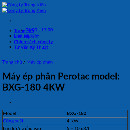
Bỏ
qua
nội
dung
08:00 - 17:00
Trang chủ
Liên hệ ngay
Liên Hệ
Chính sách công ty
Tư Vấn Kỹ Thuật
Trang chủ
/
Máy ép phân
Máy ép phân Perotac model:
BXG-180 4KW
Model
BXG-180
Công suất
4 KW
Lưu lượng đầu vào
5 – 10m3/h