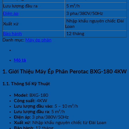
Lưu lượng đầu ra
5 m³/h
Điện áp
3 pha/380V/50Hz
Nhập khẩu nguyên chiếc Đài
Xuất xứ
Loan
Bảo hành
12 tháng
Danh mục:
Máy ép phân
Mô tả
1. Giới Thiệu Máy Ép Phân Perotac BXG-180 4KW
1.1. Thông Số Kỹ Thuật
Model
: BXG-180
Công suất
: 4KW
Lưu lượng đầu vào
: 5 – 10 m³/h
Lưu lượng đầu ra
: 5 m³/h
Điện áp
: 3 pha/380V/50Hz
Xuất xứ
: Nhập khẩu nguyên chiếc từ Đài Loan
Bảo hành
: 12 tháng