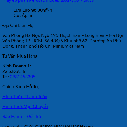
Máy ép phân Perotac model: BXG-300 7.5KW
Lưu Lượng:
30m³/h
Cột Áp:
m
Địa Chỉ Liên Hệ
Văn Phòng Hà Nội: Ngõ 196 Thạch Bàn – Long Biên – Hà Nội
Văn Phòng TP HCM: Số 484/5 Khu phố 62, Phường An Phú
Đông, Thành phố Hồ Chí Minh, Việt Nam
Tư Vấn Mua Hàng
Kinh Doanh 1:
Zalo:Đức Tín
Tel:
0931458305
Chính Sách Hỗ Trợ
Hình Thức Thanh Toán
Hình Thức Vận Chuyển
Bảo Hành – Đổi Trả
Copyright 2026 ©
BOMCHIMDAILOAN.com