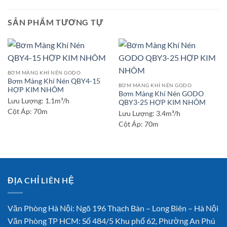
SẢN PHẨM TƯƠNG TỰ
BƠM MÀNG KHÍ NÉN GODO
Bơm Màng Khí Nén QBY4-15
BƠM MÀNG KHÍ NÉN GODO
HỢP KIM NHÔM
Bơm Màng Khí Nén GODO
Lưu Lượng:
1.1m³/h
QBY3-25 HỢP KIM NHÔM
Cột Áp:
70m
Lưu Lượng:
3.4m³/h
Cột Áp:
70m
ĐỊA CHỈ LIÊN HỆ
Văn Phòng Hà Nội: Ngõ 196 Thạch Bàn – Long Biên – Hà Nội
Văn Phòng TP HCM: Số 484/5 Khu phố 62, Phường An Phú