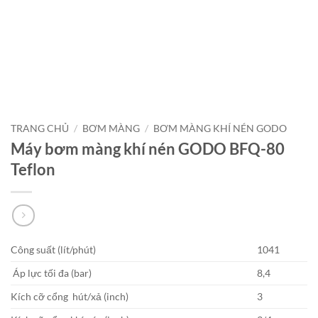
TRANG CHỦ
/
BƠM MÀNG
/
BƠM MÀNG KHÍ NÉN GODO
Máy bơm màng khí nén GODO BFQ-80
Teflon
Công suất (lít/phút)
1041
Áp lực tối đa (bar)
8,4
Kích cỡ cổng hút/xả (inch)
3