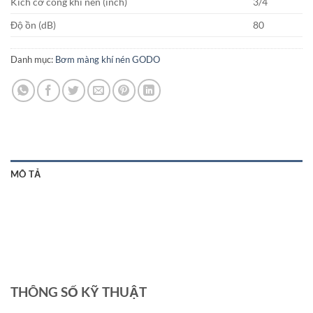
Kích cỡ cổng khí nén (inch)
3/4
Độ ồn (dB)
80
Danh mục:
Bơm màng khí nén GODO
MÔ TẢ
THÔNG SỐ KỸ THUẬT