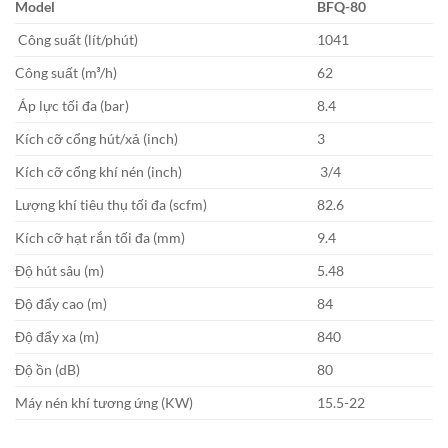
Model
BFQ-80
Công suất (lít/phút)
1041
Công suất (m³/h)
62
Áp lực tối đa (bar)
8.4
Kích cỡ cổng hút/xả (inch)
3
Kích cỡ cổng khí nén (inch)
3/4
Lượng khí tiêu thụ tối đa (scfm)
82.6
Kích cỡ hạt rắn tối đa (mm)
9.4
Độ hút sâu (m)
5.48
Độ đẩy cao (m)
84
Độ đẩy xa (m)
840
Độ ồn (dB)
80
Máy nén khí tương ứng (KW)
15.5-22